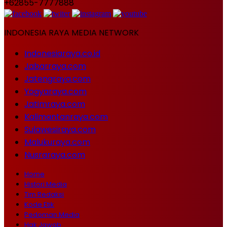
+62855-7777888
INDONESIA RAYA MEDIA NETWORK
Indonesiaraya.co.id
Jabarraya.com
Jatengraya.com
Yogyaraya.com
Jatimraya.com
Kalimantanraya.com
Sulawesiraya.com
Malukuraya.com
Nusraraya.com
Home
Histori Media
Tim Redaksi
Kode Etik
Pedoman Media
Hak Jawab