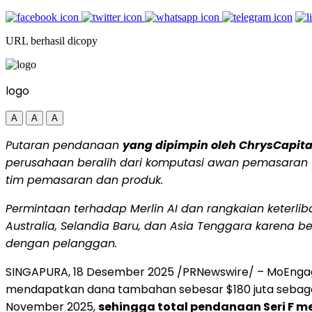
URL berhasil dicopy
logo
A
A
A
Putaran pendanaan
yang dipimpin oleh ChrysCapit
perusahaan beralih dari komputasi awan pemasaran 
tim pemasaran dan produk.
Permintaan terhadap Merlin AI dan rangkaian keterli
Australia
,
Selandia Baru
, dan
Asia Tenggara
karena be
dengan pelanggan.
SINGAPURA
,
18 Desember 2025
/PRNewswire/ – MoEngag
mendapatkan dana tambahan sebesar
$180
juta sebag
November 2025
,
sehingga total pendanaan Seri F 