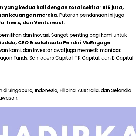
yang kedua kali dengan total sekitar
$15
juta,
uan keuangan mereka.
Putaran pendanaan ini juga
Partners, dan Ventureast.
ilikan dan inovasi. Sangat penting bagi kami untuk
 Dodda
, CEO & salah satu Pendiri MoEngage.
an kami, dan investor awal juga memetik manfaat
gon Funds, Schroders Capital, TR Capital, dan B Capital
di Singapura,
Indonesia
, Filipina,
Australia
, dan
Selandia
awasan.