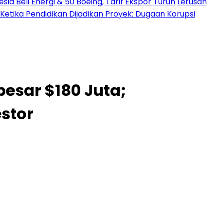
a Beli Energi & 50 Boeing, Tarif Ekspor Turun
Letusan
Ketika Pendidikan Dijadikan Proyek: Dugaan Korupsi
sar $180 Juta;
stor