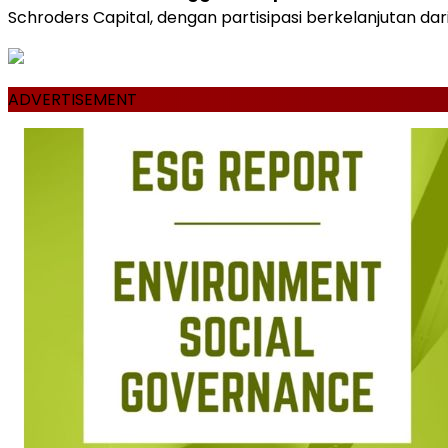
Schroders Capital, dengan partisipasi berkelanjutan dari
ADVERTISEMENT