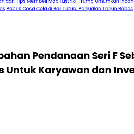
n dan Tips Membeli Mobil Listrik!
Trump Umumkan Indonesi
res
Pabrik Coca Cola di Bali Tutup, Penjualan Terjun Bebas
han Pendanaan Seri F Sebe
as Untuk Karyawan dan Inve