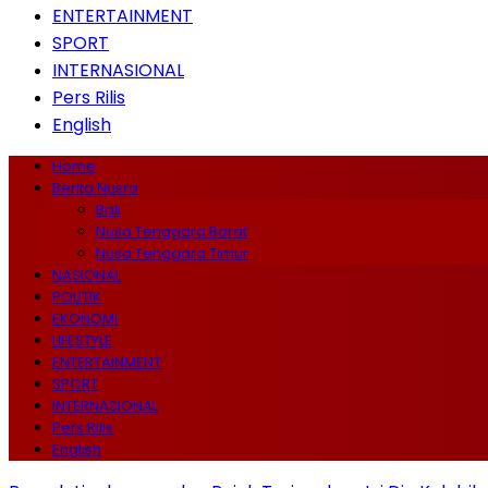
ENTERTAINMENT
SPORT
INTERNASIONAL
Pers Rilis
English
Home
Berita Nusra
Bali
Nusa Tenggara Barat
Nusa Tenggara Timur
NASIONAL
POLITIK
EKONOMI
LIFESTYLE
ENTERTAINMENT
SPORT
INTERNASIONAL
Pers Rilis
English