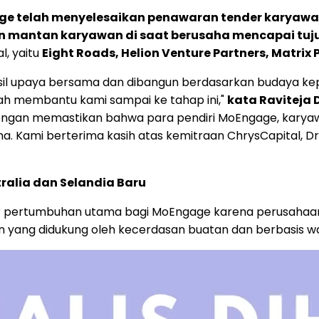
e telah menyelesaikan penawaran tender karyawan 
 mantan karyawan di saat berusaha mencapai tuj
l, yaitu
Eight Roads, Helion Venture Partners, Matrix 
l upaya bersama dan dibangun berdasarkan budaya kepem
h membantu kami sampai ke tahap ini,"
kata
Raviteja
dengan memastikan bahwa para pendiri MoEngage, karyaw
a. Kami berterima kasih atas kemitraan ChrysCapital, Dra
ralia
dan
Selandia Baru
 pertumbuhan utama bagi MoEngage karena perusahaan 
 yang didukung oleh kecerdasan buatan dan berbasis w