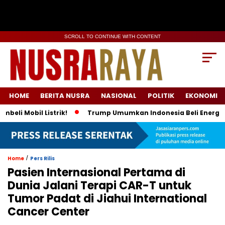
SCROLL TO CONTINUE WITH CONTENT
HOME
BERITA NUSRA
NASIONAL
POLITIK
EKONOMI
il Listrik!
Trump Umumkan Indonesia Beli Energi & 50 Boei
/
Home
Pers Rilis
Pasien Internasional Pertama di
Dunia Jalani Terapi CAR-T untuk
Tumor Padat di Jiahui International
Cancer Center