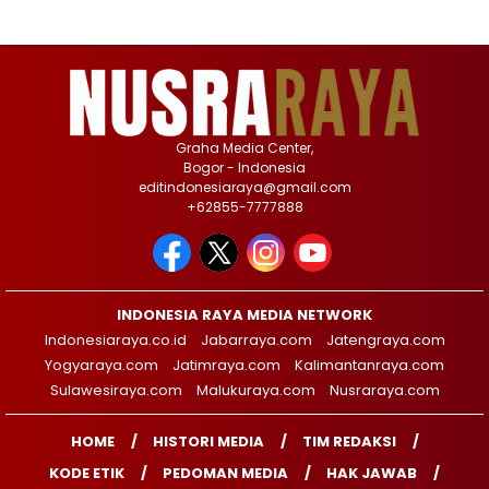
Graha Media Center,
Bogor - Indonesia
editindonesiaraya@gmail.com
+62855-7777888
INDONESIA RAYA MEDIA NETWORK
Indonesiaraya.co.id
Jabarraya.com
Jatengraya.com
Yogyaraya.com
Jatimraya.com
Kalimantanraya.com
Sulawesiraya.com
Malukuraya.com
Nusraraya.com
HOME
HISTORI MEDIA
TIM REDAKSI
KODE ETIK
PEDOMAN MEDIA
HAK JAWAB