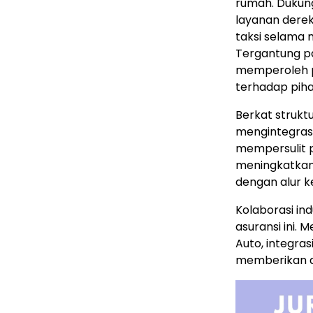
rumah. Dukung
layanan derek
taksi selama 
Tergantung pa
memperoleh p
terhadap piha
Berkat struktu
mengintegrasi
mempersulit p
meningkatkan 
dengan alur k
Kolaborasi in
asuransi ini.
Auto, integras
memberikan d