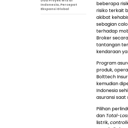
Dua Proyek WtE di
beberapa risik
Indonesia, Percepat
Ekspansi Global
risiko terkait
akibat kehabi
sebagian calo
terhadap mobil
Broker secar
tantangan ter
kendaraan yan
Program asura
produk, opera
Bolttech Insu
kemudian dipe
Indonesia se
asuransi saat
Pilihan perli
dan
Total-Los
listrik,
controll