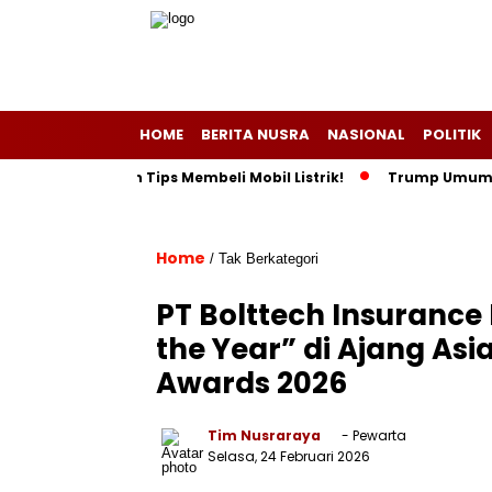
HOME
BERITA NUSRA
NASIONAL
POLITIK
ebihan dan Tips Membeli Mobil Listrik!
Trump Umumkan Indon
Home
/ Tak Berkategori
PT Bolttech Insurance 
the Year” di Ajang As
Awards 2026
Tim Nusraraya
- Pewarta
Selasa, 24 Februari 2026