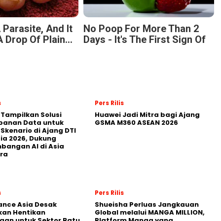
 Parasite, And It
No Poop For More Than 2
 Drop Of Plain...
Days - It's The First Sign Of
s
Pers Rilis
 Tampilkan Solusi
Huawei Jadi Mitra bagi Ajang
panan Data untuk
GSMA M360 ASEAN 2026
 Skenario di Ajang DTI
ia 2026, Dukung
angan AI di Asia
ra
s
Pers Rilis
nance Asia Desak
Shueisha Perluas Jangkauan
kan Hentikan
Global melalui MANGA MILLION,
an untuk Sektor Batu
Platform Manga yang