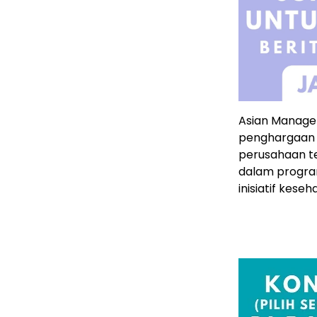
Asian Manage
penghargaan y
perusahaan te
dalam program
inisiatif kese