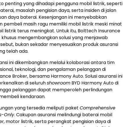
o penting yang dihadapi pengguna mobil listrik, seperti
 baterai, masalah pengisian daya, serta insiden di jalan
san daya baterai. Kesenjangan ini menyebabkan
n pembeli masih ragu memiliki mobil listrik meski minat
 listrik terus meningkat. Untuk itu, Bolttech Insurance
a khusus mengembangkan solusi yang menjawab
sebut, bukan sekadar menyesuaikan produk asuransi
g telah ada.
nsi ini dikembangkan melalui kolaborasi antara tim
sional, teknologi, dan pengalaman pelanggan di
rance Broker, bersama Harmony Auto. Solusi asuransi ini
rkenalkan di seluruh
showroom
BYD Harmony Auto di
hingga pelanggan dapat memperoleh perlindungan
 membeli kendaraan.
ndungan yang tersedia meliputi paket
Comprehensive
s-Only
. Cakupan asuransi melindungi baterai mobil
er
, motor listrik, serta perangkat pengisian daya di