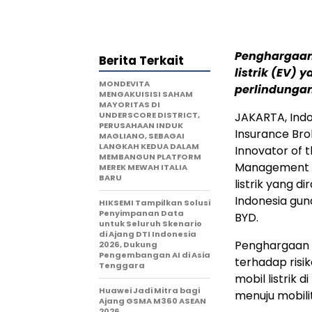
Penghargaan 
Berita Terkait
listrik (EV)
MONDEVITA
perlindungan 
MENGAKUISISI SAHAM
MAYORITAS DI
UNDERSCORE DISTRICT,
JAKARTA, Indo
PERUSAHAAN INDUK
Insurance Bro
MAGLIANO, SEBAGAI
LANGKAH KEDUA DALAM
Innovator of t
MEMBANGUN PLATFORM
Management E
MEREK MEWAH ITALIA
BARU
listrik yang 
Indonesia gun
HIKSEMI Tampilkan Solusi
Penyimpanan Data
BYD.
untuk Seluruh Skenario
di Ajang DTI Indonesia
Penghargaan 
2026, Dukung
Pengembangan AI di Asia
terhadap risi
Tenggara
mobil listrik 
Huawei Jadi Mitra bagi
menuju mobili
Ajang GSMA M360 ASEAN
2026