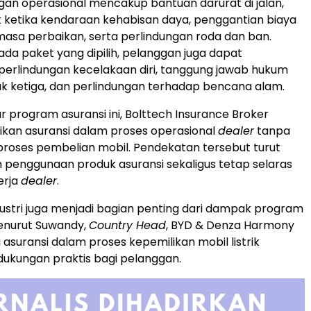
an operasional mencakup bantuan darurat di jalan,
 ketika kendaraan kehabisan daya, penggantian biaya
masa perbaikan, serta perlindungan roda dan ban.
da paket yang dipilih, pelanggan juga dapat
erlindungan kecelakaan diri, tanggung jawab hukum
k ketiga, dan perlindungan terhadap bencana alam.
r program asuransi ini, Bolttech Insurance Broker
kan asuransi dalam proses operasional
dealer
tanpa
roses pembelian mobil. Pendekatan tersebut turut
penggunaan produk asuransi sekaligus tetap selaras
erja
dealer
.
dustri juga menjadi bagian penting dari dampak program
 Menurut Suwandy,
Country Head
, BYD & Denza Harmony
i asuransi dalam proses kepemilikan mobil listrik
ukungan praktis bagi pelanggan.