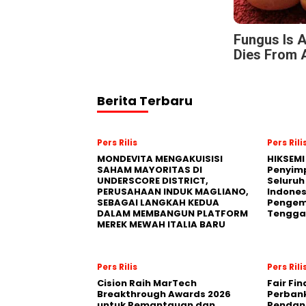
Fungus Is A
Dies From A
Berita Terbaru
Pers Rilis
Pers Rili
MONDEVITA MENGAKUISISI
HIKSEMI
SAHAM MAYORITAS DI
Penyim
UNDERSCORE DISTRICT,
Seluruh
PERUSAHAAN INDUK MAGLIANO,
Indones
SEBAGAI LANGKAH KEDUA
Pengemb
DALAM MEMBANGUN PLATFORM
Tengga
MEREK MEWAH ITALIA BARU
Pers Rilis
Pers Rili
Cision Raih MarTech
Fair Fi
Breakthrough Awards 2026
Perban
untuk Pemantauan dan
Pendana