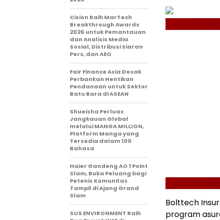
Cision Raih MarTech
Breakthrough Awards
2026 untuk Pemantauan
dan Analisis Media
Sosial, Distribusi Siaran
Pers, dan AEO
Fair Finance Asia Desak
Perbankan Hentikan
Pendanaan untuk Sektor
Batu Bara di ASEAN
Shueisha Perluas
Jangkauan Global
melalui MANGA MILLION,
Platform Manga yang
Tersedia dalam 100
Bahasa
Haier Gandeng AO 1 Point
Slam, Buka Peluang bagi
Petenis Komunitas
Tampil di Ajang Grand
Slam
Bolttech Ins
program asur
SUS ENVIRONMENT Raih