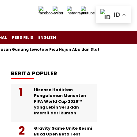
ID
NAL
PERS RILIS
ENGLISH
Gunung Lewotobi Picu Hujan Abu dan Status Awas di Flores
Pa
BERITA POPULER
Hisense Hadirkan
Pengalaman Menonton
FIFA World Cup 2026™
yang Lebih Seru dan
Imersif dari Rumah
Gravity Game Unite Resmi
Buka Open Beta Test