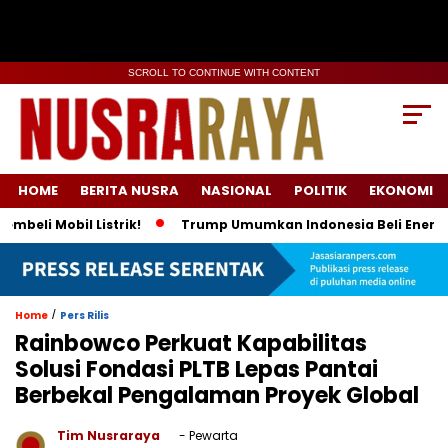
SCROLL TO CONTINUE WITH CONTENT
HOME
BERITA NUSRA
NASIONAL
POLITIK
EKONOMI
Mobil Listrik!
Trump Umumkan Indonesia Beli Energi & 50 Bo
/
Home
Pers Rilis
Rainbowco Perkuat Kapabilitas
Solusi Fondasi PLTB Lepas Pantai
Berbekal Pengalaman Proyek Global
Tim Nusraraya
- Pewarta