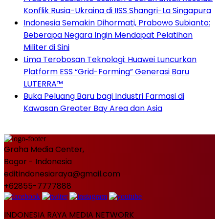
Konflik Rusia-Ukraina di IISS Shangri-La Singapura
Indonesia Semakin Dihormati, Prabowo Subianto:
Beberapa Negara Ingin Mendapat Pelatihan
Militer di Sini
Lima Terobosan Teknologi: Huawei Luncurkan
Platform ESS “Grid-Forming” Generasi Baru
LUTERRA™
Buka Peluang Baru bagi Industri Farmasi di
Kawasan Greater Bay Area dan Asia
Graha Media Center,
Bogor - Indonesia
editindonesiaraya@gmail.com
+62855-7777888
INDONESIA RAYA MEDIA NETWORK