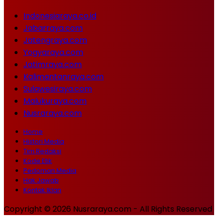
Indonesiaraya.co.id
Jabarraya.com
Jatengraya.com
Yogyaraya.com
Jatimraya.com
Kalimantanraya.com
Sulawesiraya.com
Malukuraya.com
Nusraraya.com
Home
Histori Media
Tim Redaksi
Kode Etik
Pedoman Media
Hak Jawab
Kontak Iklan
Copyright © 2026 Nusraraya.com - All Rights Reserved