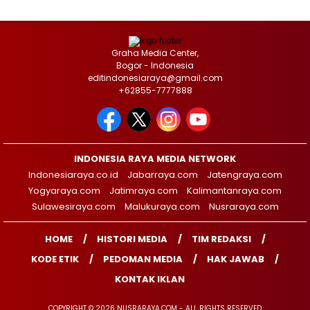
Graha Media Center,
Bogor - Indonesia
editindonesiaraya@gmail.com
+62855-7777888
INDONESIA RAYA MEDIA NETWORK
Indonesiaraya.co.id
Jabarraya.com
Jatengraya.com
Yogyaraya.com
Jatimraya.com
Kalimantanraya.com
Sulawesiraya.com
Malukuraya.com
Nusraraya.com
HOME
HISTORI MEDIA
TIM REDAKSI
KODE ETIK
PEDOMAN MEDIA
HAK JAWAB
KONTAK IKLAN
COPYRIGHT © 2026 NUSRARAYA.COM - ALL RIGHTS RESERVED