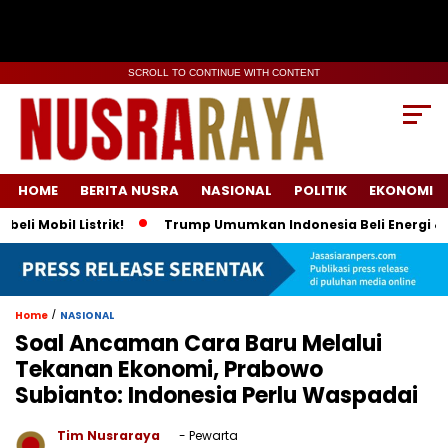
SCROLL TO CONTINUE WITH CONTENT
HOME
BERITA NUSRA
NASIONAL
POLITIK
EKONOMI
obil Listrik!
Trump Umumkan Indonesia Beli Energi & 50 Boe
/
Home
NASIONAL
Soal Ancaman Cara Baru Melalui
Tekanan Ekonomi, Prabowo
Subianto: Indonesia Perlu Waspadai
Tim Nusraraya
- Pewarta