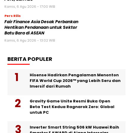
Kamis, 6 Agu 2026 - 17:00 WIB
Pers Rilis
Fair Finance Asia Desak Perbankan
Hentikan Pendanaan untuk Sektor
Batu Bara di ASEAN
Kamis, 6 Agu 2026 - 13:02 WIB
BERITA POPULER
Hisense Hadirkan Pengalaman Menonton
FIFA World Cup 2026™ yang Lebih Seru dan
Imersif dari Rumah
Gravity Game Unite Resmi Buka Open
Beta Test Kedua Ragnarok Zero: Global
untuk PC
Inverter Smart String 506 kW Huawei Raih
Smarter E AWARD di Ajang Intersolar