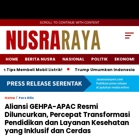
SCROLL TO CONTINUE WITH CONTENT
HOME
BERITA NUSRA
NASIONAL
POLITIK
EKONOMI
Membeli Mobil Listrik!
Trump Umumkan Indonesia Beli Energi
/
Home
Pers Rilis
Aliansi GEHPA-APAC Resmi
Diluncurkan, Percepat Transformasi
Pendidikan dan Layanan Kesehatan
yang Inklusif dan Cerdas