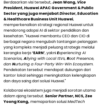
Berdasarkan visi tersebut,
Jean Wang,
Vice
President
, Huawei APAC Government & Public
Sector yang juga menjabat
Director
, Education
& Healthcare Business Unit Huawei
,
memperkenalkan strategi regional Huawei untuk
mendorong adopsi AI di sektor pendidikan dan
kesehatan. "Huawei membantu CEO dan CIO di
berbagai negara mengubah tantangan pelanggan
yang kompleks menjadi peluang strategis melalui
kerangka kerja
‘EARN’
, yakni
E
xperiencing AI
Scenarios,
A
llying with Local ISVs,
R
oot Presence,
dan
N
urturing a Four-Party Win-Win Ecosystem
.
Pendekatan tersebut mendapat dukungan dari
kantor lokal sehingga meningkatkan kelengkapan
dan daya saing dari solusi Huawei."
Kolaborasi ekosistem juga menjadi sorotan utama
dalam ajang tersebut.
Senior Partner
, NCS, Zee
Yoong Kang,
memaparkan solusi
MedTech