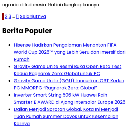
agraria di Indonesia. Hal ini diungkapkannya…
Paginasi
1
2
3
…
11
Selanjutnya
pos
Berita Populer
Hisense Hadirkan Pengalaman Menonton FIFA
World Cup 2026™ yang Lebih Seru dan Imersif dari
Rumah
Gravity Game Unite Resmi Buka Open Beta Test
Kedua Ragnarok Zero: Global untuk PC
Gravity Game Unite (GGU) Luncurkan OBT Kedua
PC MMORPG “Ragnarok Zero: Global”
Inverter Smart String 506 kW Huawei Raih
Smarter E AWARD di Ajang Intersolar Europe 2026
Dalian Menjadi Sorotan Global, Kota Ini Menjadi
Tuan Rumah Summer Davos untuk Kesembilan
Kalinya