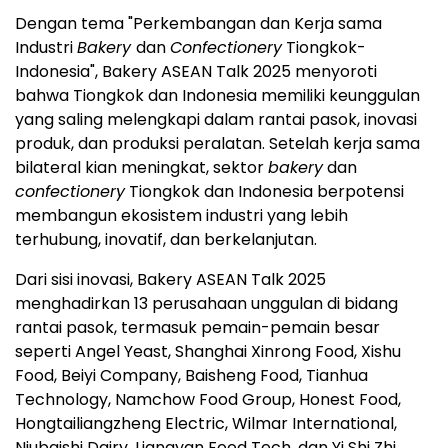
Dengan tema "Perkembangan dan Kerja sama
Industri
Bakery
dan
Confectionery
Tiongkok-
Indonesia", Bakery ASEAN Talk 2025 menyoroti
bahwa Tiongkok dan
Indonesia
memiliki keunggulan
yang saling melengkapi dalam rantai pasok, inovasi
produk, dan produksi peralatan. Setelah kerja sama
bilateral kian meningkat, sektor
bakery
dan
confectionery
Tiongkok dan
Indonesia
berpotensi
membangun ekosistem industri yang lebih
terhubung, inovatif, dan berkelanjutan.
Dari sisi inovasi, Bakery ASEAN Talk 2025
menghadirkan 13 perusahaan unggulan di bidang
rantai pasok, termasuk pemain-pemain besar
seperti
Angel Yeast
, Shanghai Xinrong Food, Xishu
Food, Beiyi Company, Baisheng Food, Tianhua
Technology, Namchow Food Group, Honest Food,
Hongtailiangzheng Electric, Wilmar International,
Niubaishi Dairy, Liangyan Food Tech, dan
Yi Shi Zhi