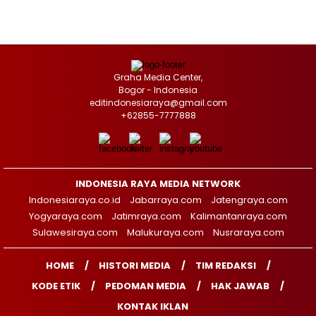
Graha Media Center,
Bogor - Indonesia
editindonesiaraya@gmail.com
+62855-7777888
INDONESIA RAYA MEDIA NETWORK
Indonesiaraya.co.id
Jabarraya.com
Jatengraya.com
Yogyaraya.com
Jatimraya.com
Kalimantanraya.com
Sulawesiraya.com
Malukuraya.com
Nusraraya.com
HOME
HISTORI MEDIA
TIM REDAKSI
KODE ETIK
PEDOMAN MEDIA
HAK JAWAB
KONTAK IKLAN