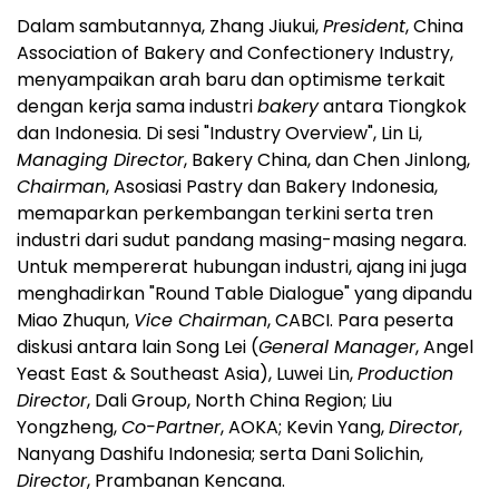
Dalam sambutannya, Zhang Jiukui,
President
, China
Association of Bakery and Confectionery Industry,
menyampaikan arah baru dan optimisme terkait
dengan kerja sama industri
bakery
antara Tiongkok
dan
Indonesia
. Di sesi "Industry Overview",
Lin Li
,
Managing Director
, Bakery China, dan Chen Jinlong,
Chairman
, Asosiasi Pastry dan Bakery Indonesia,
memaparkan perkembangan terkini serta tren
industri dari sudut pandang masing-masing negara.
Untuk mempererat hubungan industri, ajang ini juga
menghadirkan "Round Table Dialogue" yang dipandu
Miao Zhuqun,
Vice Chairman
, CABCI. Para peserta
diskusi antara lain
Song Lei
(
General Manager
,
Angel
Yeast East
&
Southeast Asia
), Luwei Lin,
Production
Director
, Dali Group, North China Region; Liu
Yongzheng,
Co-Partner
, AOKA;
Kevin Yang
,
Director
,
Nanyang Dashifu Indonesia; serta
Dani Solichin
,
Director
, Prambanan Kencana.