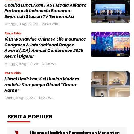
Coolita Luncurkan FAST Media Alliance
Pertama di Indonesia Bersama
Sejumlah Stasiun TV Terkemuka
Minggu, 9 Agu 2026 - 23:49 WIB
Pers Rilis
16th Worldwide Chinese Life Insurance
Congress & International Dragon
Award (IDA) Annual Conference 2026
Resmi Digelar
Minggu, 9 Agu 2026 - 01:45 WIB
Pers Rilis
Himel Hadirkan Visi Hunian Modern
melalui Kampanye Global “Dream
Home”
Sabtu, 8 Agu 2026 - 14:26 WIB
BERITA POPULER
Hisense Hadirkan Pengalaman Menonton