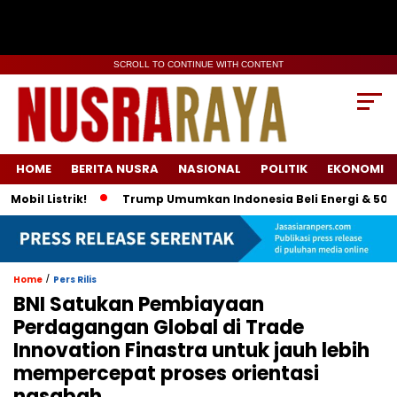
SCROLL TO CONTINUE WITH CONTENT
HOME
BERITA NUSRA
NASIONAL
POLITIK
EKONOMI
istrik!
Trump Umumkan Indonesia Beli Energi & 50 Boeing, T
/
Home
Pers Rilis
BNI Satukan Pembiayaan
Perdagangan Global di Trade
Innovation Finastra untuk jauh lebih
mempercepat proses orientasi
nasabah