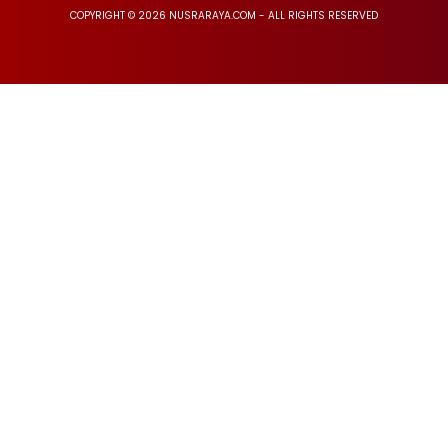
COPYRIGHT © 2026 NUSRARAYA.COM - ALL RIGHTS RESERVED