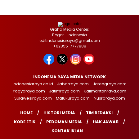
Graha Media Center,
Bogor - Indonesia
editindonesiaraya@gmail.com
+62855-7777888
INDONESIA RAYA MEDIA NETWORK
Indonesiaraya.co.id
Jabarraya.com
Jatengraya.com
Yogyaraya.com
Jatimraya.com
Kalimantanraya.com
Sulawesiraya.com
Malukuraya.com
Nusraraya.com
HOME
HISTORI MEDIA
TIM REDAKSI
KODE ETIK
PEDOMAN MEDIA
HAK JAWAB
KONTAK IKLAN