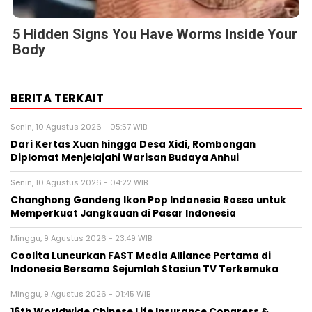
5 Hidden Signs You Have Worms Inside Your
Body
BERITA TERKAIT
Senin, 10 Agustus 2026 - 05:57 WIB
Dari Kertas Xuan hingga Desa Xidi, Rombongan
Diplomat Menjelajahi Warisan Budaya Anhui
Senin, 10 Agustus 2026 - 04:22 WIB
Changhong Gandeng Ikon Pop Indonesia Rossa untuk
Memperkuat Jangkauan di Pasar Indonesia
Minggu, 9 Agustus 2026 - 23:49 WIB
Coolita Luncurkan FAST Media Alliance Pertama di
Indonesia Bersama Sejumlah Stasiun TV Terkemuka
Minggu, 9 Agustus 2026 - 01:45 WIB
16th Worldwide Chinese Life Insurance Congress &