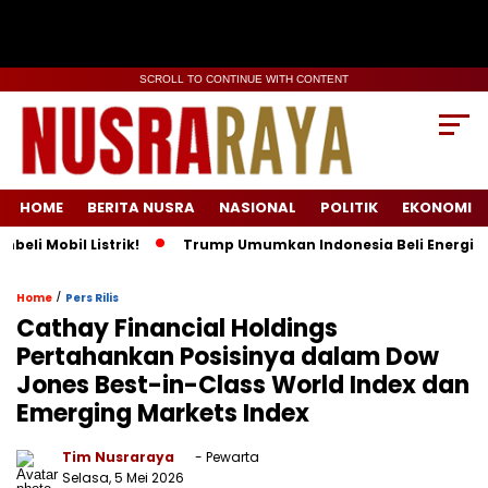
SCROLL TO CONTINUE WITH CONTENT
HOME
BERITA NUSRA
NASIONAL
POLITIK
EKONOMI
il Listrik!
Trump Umumkan Indonesia Beli Energi & 50 Boei
/
Home
Pers Rilis
Cathay Financial Holdings
Pertahankan Posisinya dalam Dow
Jones Best-in-Class World Index dan
Emerging Markets Index
Tim Nusraraya
- Pewarta
Selasa, 5 Mei 2026