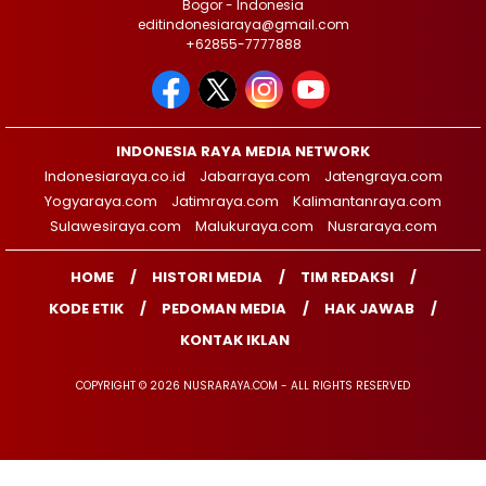
Bogor - Indonesia
editindonesiaraya@gmail.com
+62855-7777888
INDONESIA RAYA MEDIA NETWORK
Indonesiaraya.co.id
Jabarraya.com
Jatengraya.com
Yogyaraya.com
Jatimraya.com
Kalimantanraya.com
Sulawesiraya.com
Malukuraya.com
Nusraraya.com
HOME
HISTORI MEDIA
TIM REDAKSI
KODE ETIK
PEDOMAN MEDIA
HAK JAWAB
KONTAK IKLAN
COPYRIGHT © 2026 NUSRARAYA.COM - ALL RIGHTS RESERVED