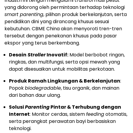
Industri ini tengah mengalami transformasi pesat
yang didorong oleh permintaan terhadap teknologi
smart parenting
, pilihan produk berkelanjutan, serta
pendidikan dini yang dirancang khusus sesuai
kebutuhan. CBME China akan menyoroti tren-tren
tersebut dengan penekanan khusus pada pasar
ekspor yang terus berkembang.
Desain
Stroller
Inovatif:
Model berbobot ringan,
ringkas, dan multifungsi, serta opsi mewah yang
dapat disesuaikan untuk mobilitas perkotaan.
Produk Ramah Lingkungan & Berkelanjutan
:
Popok
biodegradable
, tisu organik, dan mainan
dari bahan daur ulang.
Solusi
Parenting
Pintar & Terhubung dengan
Internet
: Monitor cerdas, sistem
feeding
otomatis,
serta perangkat perawatan bayi berbasiskan
teknologi.