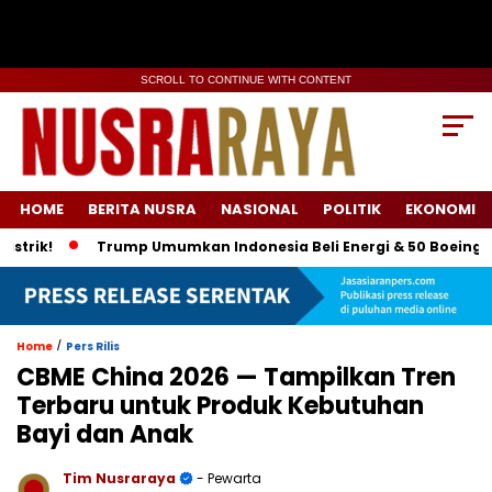
SCROLL TO CONTINUE WITH CONTENT
HOME
BERITA NUSRA
NASIONAL
POLITIK
EKONOMI
!
Trump Umumkan Indonesia Beli Energi & 50 Boeing, Tarif 
/
Home
Pers Rilis
CBME China 2026 — Tampilkan Tren
Terbaru untuk Produk Kebutuhan
Bayi dan Anak
Tim Nusraraya
- Pewarta