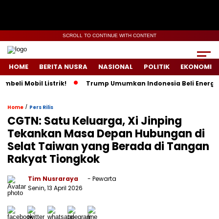
SCROLL TO CONTINUE WITH CONTENT
HOME
BERITA NUSRA
NASIONAL
POLITIK
EKONOMI
obil Listrik!
Trump Umumkan Indonesia Beli Energi & 50 Bo
/
Home
Pers Rilis
CGTN: Satu Keluarga, Xi Jinping
Tekankan Masa Depan Hubungan di
Selat Taiwan yang Berada di Tangan
Rakyat Tiongkok
Tim Nusraraya
- Pewarta
Senin, 13 April 2026