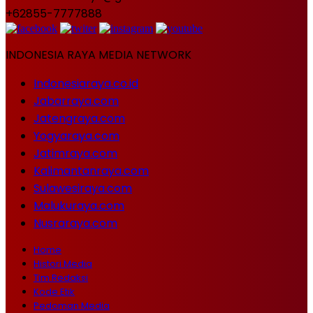
+62855-7777888
INDONESIA RAYA MEDIA NETWORK
Indonesiaraya.co.id
Jabarraya.com
Jatengraya.com
Yogyaraya.com
Jatimraya.com
Kalimantanraya.com
Sulawesiraya.com
Malukuraya.com
Nusraraya.com
Home
Histori Media
Tim Redaksi
Kode Etik
Pedoman Media