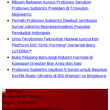
Ribuan Relawan Konco Prabowo, Serukan
Prabowo Subianto Presiden di Trowulan,
Mojokerto
Pemilih Prabowo Subianto Disebut Lembaga
Survei Jakarta Representasikan Populasi
Penduduk Indonesia
Lima Terobosan Teknologi: Huawei Luncurkan
Platform ESS “Grid-Forming” Generasi Baru
LUTERRA™
Buka Peluang Baru bagi Industri Farmasi di
Kawasan Greater Bay Area dan Asia
Prabowo Subianto Usulkan 5 Saran untuk Resolusi
Konflik Rusia-Ukraina di IISS Shangri-La Singapura
Graha Media Center,
Bogor - Indonesia
editindonesiaraya@gmail.com