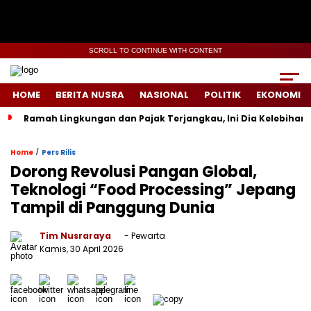
SCROLL TO CONTINUE WITH CONTENT
HOME
BERITA NUSRA
NASIONAL
POLITIK
EKONOMI
Ramah Lingkungan dan Pajak Terjangkau, Ini Dia Kelebihan d
/
Home
Pers Rilis
Dorong Revolusi Pangan Global,
Teknologi “Food Processing” Jepang
Tampil di Panggung Dunia
Tim Nusraraya
- Pewarta
Kamis, 30 April 2026