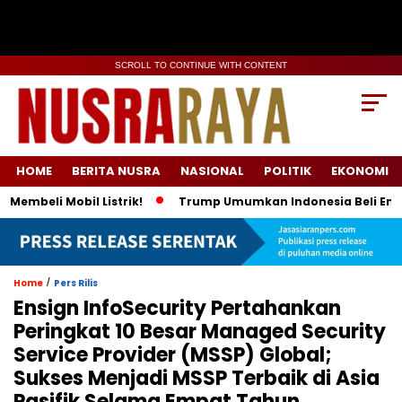
SCROLL TO CONTINUE WITH CONTENT
HOME
BERITA NUSRA
NASIONAL
POLITIK
EKONOMI
li Mobil Listrik!
Trump Umumkan Indonesia Beli Energi & 50
/
Home
Pers Rilis
Ensign InfoSecurity Pertahankan
Peringkat 10 Besar Managed Security
Service Provider (MSSP) Global;
Sukses Menjadi MSSP Terbaik di Asia
Pasifik Selama Empat Tahun