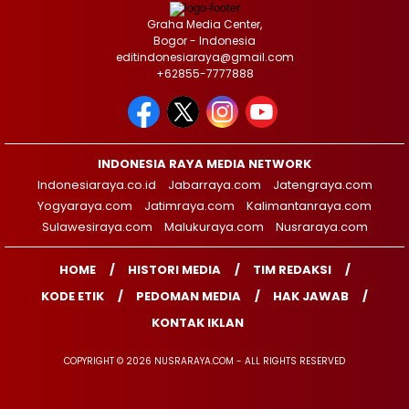
Graha Media Center,
Bogor - Indonesia
editindonesiaraya@gmail.com
+62855-7777888
INDONESIA RAYA MEDIA NETWORK
Indonesiaraya.co.id
Jabarraya.com
Jatengraya.com
Yogyaraya.com
Jatimraya.com
Kalimantanraya.com
Sulawesiraya.com
Malukuraya.com
Nusraraya.com
HOME
HISTORI MEDIA
TIM REDAKSI
KODE ETIK
PEDOMAN MEDIA
HAK JAWAB
KONTAK IKLAN
COPYRIGHT © 2026 NUSRARAYA.COM - ALL RIGHTS RESERVED