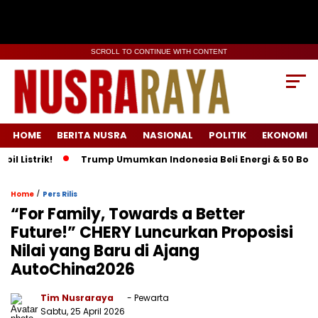
SCROLL TO CONTINUE WITH CONTENT
HOME
BERITA NUSRA
NASIONAL
POLITIK
EKONOMI
trik!
Trump Umumkan Indonesia Beli Energi & 50 Boeing, Tar
/
Home
Pers Rilis
“For Family, Towards a Better
Future!” CHERY Luncurkan Proposisi
Nilai yang Baru di Ajang
AutoChina2026
Tim Nusraraya
- Pewarta
Sabtu, 25 April 2026