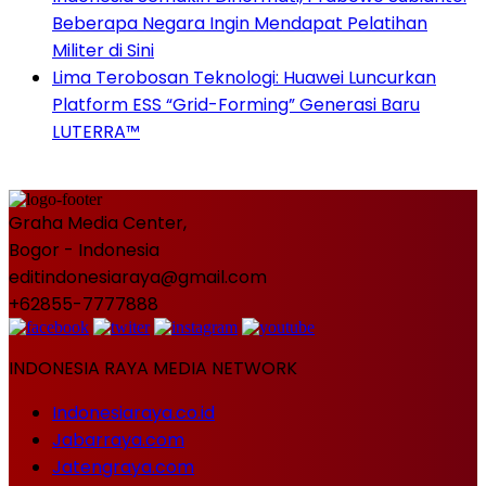
Beberapa Negara Ingin Mendapat Pelatihan
Militer di Sini
Lima Terobosan Teknologi: Huawei Luncurkan
Platform ESS “Grid-Forming” Generasi Baru
LUTERRA™
Graha Media Center,
Bogor - Indonesia
editindonesiaraya@gmail.com
+62855-7777888
INDONESIA RAYA MEDIA NETWORK
Indonesiaraya.co.id
Jabarraya.com
Jatengraya.com