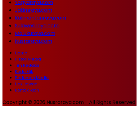
Yogyaraya.com
Jatimraya.com
Kalimantanraya.com
Sulawesiraya.com
Malukuraya.com
Nusraraya.com
Home
Histori Media
Tim Redaksi
Kode Etik
Pedoman Media
Hak Jawab
Kontak Iklan
Copyright © 2026 Nusraraya.com - All Rights Reserved