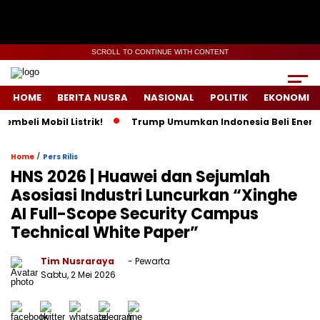
SCROLL TO CONTINUE WITH CONTENT
HOME
BERITA NUSRA
NASIONAL
POLITIK
EKONOMI
Mobil Listrik!
Trump Umumkan Indonesia Beli Energi & 50 Bo
/
Home
Pers Rilis
HNS 2026 | Huawei dan Sejumlah
Asosiasi Industri Luncurkan “Xinghe
AI Full-Scope Security Campus
Technical White Paper”
Tim Nusraraya
- Pewarta
Sabtu, 2 Mei 2026