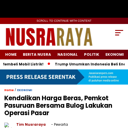
SCROLL TO CONTINUE WITH CONTENT
HOME
BERITA NUSRA
NASIONAL
POLITIK
EKONOMI
i Mobil Listrik!
Trump Umumkan Indonesia Beli Energi & 50
/
Home
EKONOMI
Kendalikan Harga Beras, Pemkot
Pasuruan Bersama Bulog Lakukan
Operasi Pasar
Tim Nusraraya
- Pewarta