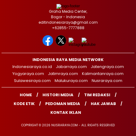
Graha Media Center,
Bogor - Indonesia
editindonesiaraya@gmail.com
+62855-7777888
INDONESIA RAYA MEDIA NETWORK
Indonesiaraya.co.id
Jabarraya.com
Jatengraya.com
Yogyaraya.com
Jatimraya.com
Kalimantanraya.com
Sulawesiraya.com
Malukuraya.com
Nusraraya.com
HOME
HISTORI MEDIA
TIM REDAKSI
KODE ETIK
PEDOMAN MEDIA
HAK JAWAB
KONTAK IKLAN
COPYRIGHT © 2026 NUSRARAYA.COM - ALL RIGHTS RESERVED