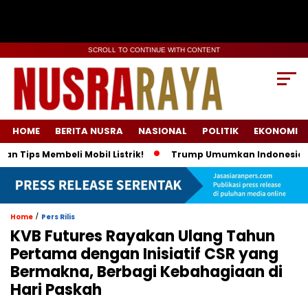
SCROLL TO CONTINUE WITH CONTENT
HOME
BERITA NUSRA
NASIONAL
POLITIK
EKONOMI
s Membeli Mobil Listrik!
Trump Umumkan Indonesia Beli Ener
/
Home
Pers Rilis
KVB Futures Rayakan Ulang Tahun
Pertama dengan Inisiatif CSR yang
Bermakna, Berbagi Kebahagiaan di
Hari Paskah