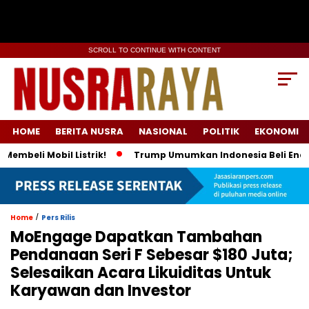
SCROLL TO CONTINUE WITH CONTENT
HOME
BERITA NUSRA
NASIONAL
POLITIK
EKONOMI
obil Listrik!
Trump Umumkan Indonesia Beli Energi & 50 Boe
/
Home
Pers Rilis
MoEngage Dapatkan Tambahan
Pendanaan Seri F Sebesar $180 Juta;
Selesaikan Acara Likuiditas Untuk
Karyawan dan Investor