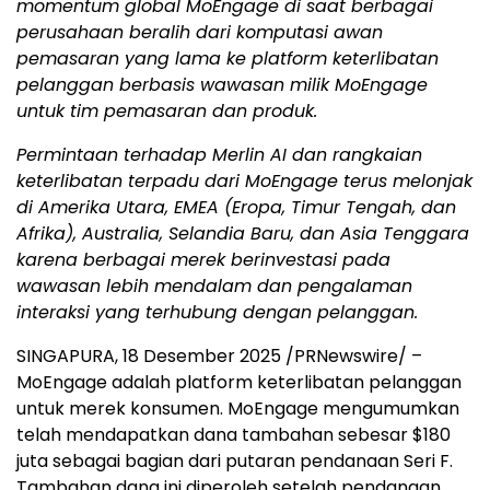
momentum global MoEngage di saat berbagai
perusahaan beralih dari komputasi awan
pemasaran yang lama ke platform keterlibatan
pelanggan berbasis wawasan milik MoEngage
untuk tim pemasaran dan produk.
Permintaan terhadap Merlin AI dan rangkaian
keterlibatan terpadu dari MoEngage terus melonjak
di
Amerika Utara
, EMEA (Eropa, Timur Tengah, dan
Afrika),
Australia
,
Selandia Baru
, dan
Asia Tenggara
karena berbagai merek berinvestasi pada
wawasan lebih mendalam dan pengalaman
interaksi yang terhubung dengan pelanggan.
SINGAPURA
,
18 Desember 2025
/PRNewswire/ –
MoEngage adalah platform keterlibatan pelanggan
untuk merek konsumen. MoEngage mengumumkan
telah mendapatkan dana tambahan sebesar
$180
juta sebagai bagian dari putaran pendanaan Seri F.
Tambahan dana ini diperoleh setelah pendanaan