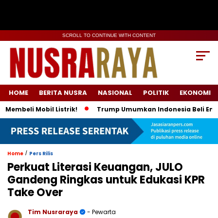
SCROLL TO CONTINUE WITH CONTENT
HOME
BERITA NUSRA
NASIONAL
POLITIK
EKONOMI
i Mobil Listrik!
Trump Umumkan Indonesia Beli Energi & 50 
/
Home
Pers Rilis
Perkuat Literasi Keuangan, JULO
Gandeng Ringkas untuk Edukasi KPR
Take Over
Tim Nusraraya
- Pewarta