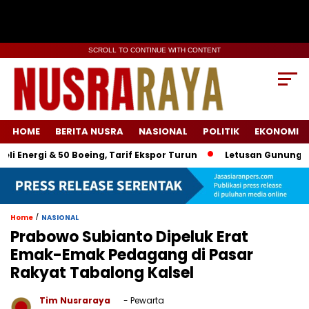
SCROLL TO CONTINUE WITH CONTENT
HOME
BERITA NUSRA
NASIONAL
POLITIK
EKONOMI
gi & 50 Boeing, Tarif Ekspor Turun
Letusan Gunung Lewotob
/
Home
NASIONAL
Prabowo Subianto Dipeluk Erat
Emak-Emak Pedagang di Pasar
Rakyat Tabalong Kalsel
Tim Nusraraya
- Pewarta