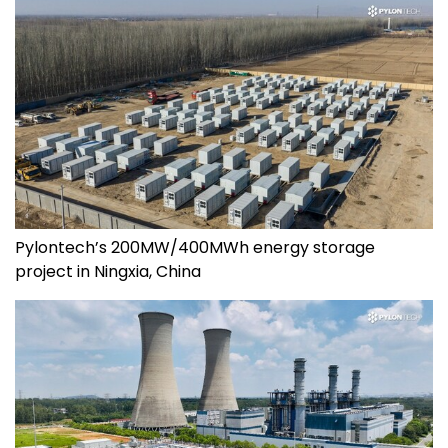
Pylontech’s 200MW/400MWh energy storage
project in Ningxia, China