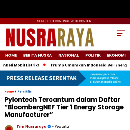
SCROLL TO CONTINUE WITH CONTENT
HOME
BERITA NUSRA
NASIONAL
POLITIK
EKONOMI
obil Listrik!
Trump Umumkan Indonesia Beli Energi & 50 Boe
/
Home
Pers Rilis
Pylontech Tercantum dalam Daftar
“BloombergNEF Tier 1 Energy Storage
Manufacturer”
Tim Nusraraya
- Pewarta