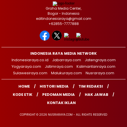
Graha Media Center,
Bogor - Indonesia
editindonesiaraya@gmail.com
+62855-7777888
INDONESIA RAYA MEDIA NETWORK
Indonesiaraya.co.id
Jabarraya.com
Jatengraya.com
Yogyaraya.com
Jatimraya.com
Kalimantanraya.com
Sulawesiraya.com
Malukuraya.com
Nusraraya.com
HOME
HISTORI MEDIA
TIM REDAKSI
KODE ETIK
PEDOMAN MEDIA
HAK JAWAB
KONTAK IKLAN
COPYRIGHT © 2026 NUSRARAYA.COM - ALL RIGHTS RESERVED