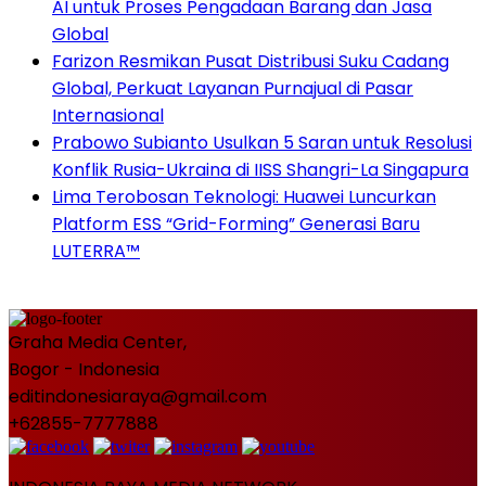
AI untuk Proses Pengadaan Barang dan Jasa
Global
Farizon Resmikan Pusat Distribusi Suku Cadang
Global, Perkuat Layanan Purnajual di Pasar
Internasional
Prabowo Subianto Usulkan 5 Saran untuk Resolusi
Konflik Rusia-Ukraina di IISS Shangri-La Singapura
Lima Terobosan Teknologi: Huawei Luncurkan
Platform ESS “Grid-Forming” Generasi Baru
LUTERRA™
Graha Media Center,
Bogor - Indonesia
editindonesiaraya@gmail.com
+62855-7777888