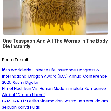
One Teaspoon And All The Worms In The Body
Die Instantly
Berita Terkait
16th Worldwide Chinese Life Insurance Congress &
International Dragon Award (IDA) Annual Conference
2026 Resmi Digelar
Himel Hadirkan Visi Hunian Modern melalui Kampanye
Global “Dream Home”
FAMILIARITÉ: Ketika Sinema dan Sastra Bertemu dalam
Sebuah Karya Puitis