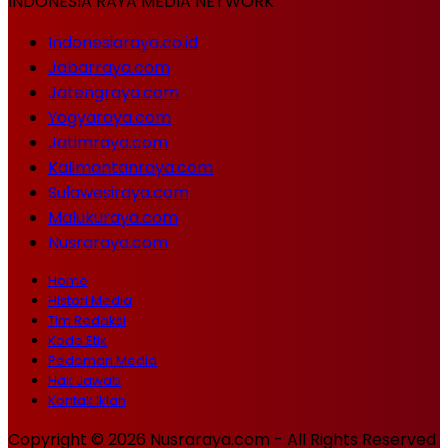
INDONESIA RAYA MEDIA NETWORK
Indonesiaraya.co.id
Jabarraya.com
Jatengraya.com
Yogyaraya.com
Jatimraya.com
Kalimantanraya.com
Sulawesiraya.com
Malukuraya.com
Nusraraya.com
Home
Histori Media
Tim Redaksi
Kode Etik
Pedoman Media
Hak Jawab
Kontak Iklan
Copyright © 2026 Nusraraya.com - All Rights Reserved