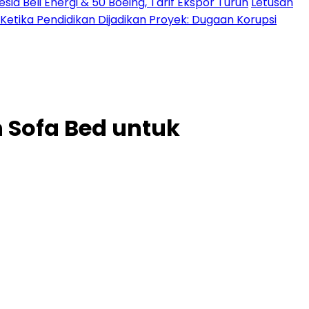
a Beli Energi & 50 Boeing, Tarif Ekspor Turun
Letusan
Ketika Pendidikan Dijadikan Proyek: Dugaan Korupsi
n Sofa Bed untuk