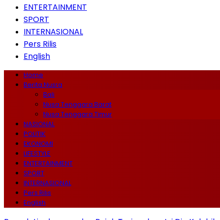
ENTERTAINMENT
SPORT
INTERNASIONAL
Pers Rilis
English
Home
Berita Nusra
Bali
Nusa Tenggara Barat
Nusa Tenggara Timur
NASIONAL
POLITIK
EKONOMI
LIFESTYLE
ENTERTAINMENT
SPORT
INTERNASIONAL
Pers Rilis
English