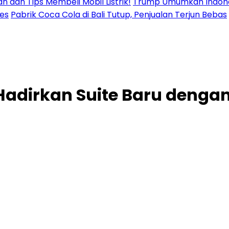
n dan Tips Membeli Mobil Listrik!
Trump Umumkan Indonesi
res
Pabrik Coca Cola di Bali Tutup, Penjualan Terjun Bebas
 Hadirkan Suite Baru denga