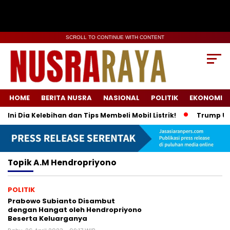
SCROLL TO CONTINUE WITH CONTENT
HOME
BERITA NUSRA
NASIONAL
POLITIK
EKONOMI
ni Dia Kelebihan dan Tips Membeli Mobil Listrik!
Trump Umum
Topik
A.M Hendropriyono
POLITIK
Prabowo Subianto Disambut
dengan Hangat oleh Hendropriyono
Beserta Keluarganya