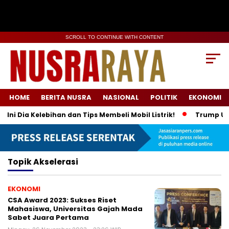
SCROLL TO CONTINUE WITH CONTENT
HOME
BERITA NUSRA
NASIONAL
POLITIK
EKONOMI
i Dia Kelebihan dan Tips Membeli Mobil Listrik!
Trump Umum
Topik
Akselerasi
EKONOMI
CSA Award 2023: Sukses Riset
Mahasiswa, Universitas Gajah Mada
Sabet Juara Pertama