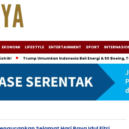
EKONOMI
LIFESTYLE
ENTERTAINMENT
SPORT
INTERNASIO
k!
Trump Umumkan Indonesia Beli Energi & 50 Boeing, Tarif
engucapkan Selamat Hari Raya Idul Fitri