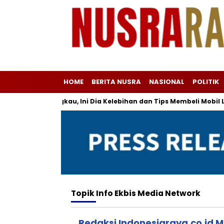
HOME
BERITA NUSRA
NASIONAL
POLITIK
ajak Terjangkau, Ini Dia Kelebihan dan Tips Membeli Mobil Listri
Topik
Info Ekbis Media Network
Redaksi Indonesiaraya.co.id M