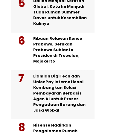
Dalian Menjadi Sorotan
Global, Kota Ini Menjadi
Tuan Rumah Summer
Davos untuk Kesembilan
Kalinya
Ribuan Relawan Konco
Prabowo, Serukan
Prabowo Subianto
Presiden di Trowulan,
Mojokerto
Lianlian DigiTech dan
UnionPay International
Kembangkan Solusi
Pembayaran Berbasis
Agen AI untuk Proses
Pengadaan Barang dan
Jasa Global
Hisense Hadirkan
Pengalaman Rumah