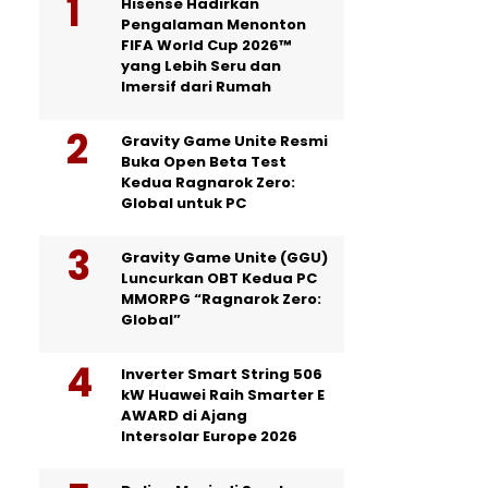
Hisense Hadirkan
Pengalaman Menonton
FIFA World Cup 2026™
yang Lebih Seru dan
Imersif dari Rumah
Gravity Game Unite Resmi
Buka Open Beta Test
Kedua Ragnarok Zero:
Global untuk PC
Gravity Game Unite (GGU)
Luncurkan OBT Kedua PC
MMORPG “Ragnarok Zero:
Global”
Inverter Smart String 506
kW Huawei Raih Smarter E
AWARD di Ajang
Intersolar Europe 2026