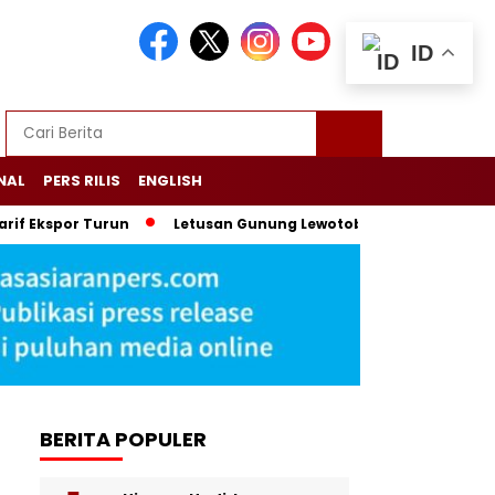
ID
NAL
PERS RILIS
ENGLISH
 Ekspor Turun
Letusan Gunung Lewotobi Picu Hujan Abu dan S
BERITA POPULER