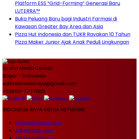
Platform ESS “Grid-Forming” Generasi Baru
LUTERRA™
Buka Peluang Baru bagi Industri Farmasi di
Kawasan Greater Bay Area dan Asia
Pizza Hut Indonesia dan TUKR Rayakan 10 Tahun
Pizza Maker Junior Ajak Anak Peduli Lingkungan
Graha Media Center,
Bogor - Indonesia
editindonesiaraya@gmail.com
+62855-7777888
INDONESIA RAYA MEDIA NETWORK
Indonesiaraya.co.id
Jabarraya.com
Jatengraya.com