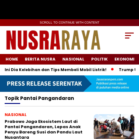
SCROLL TO CONTINUE WITH CONTENT
HOME
BERITA NUSRA
NASIONAL
POLITIK
EKONOMI
ni Dia Kelebihan dan Tips Membeli Mobil Listrik!
Trump Umum
Topik
Pantai Pangandaran
NASIONAL
Prabowo Jaga Ekosistem Laut di
Pantai Pangandaran, Lepas Anak
Penyu Bareng Susi dan Pandu Laut
Nusantara