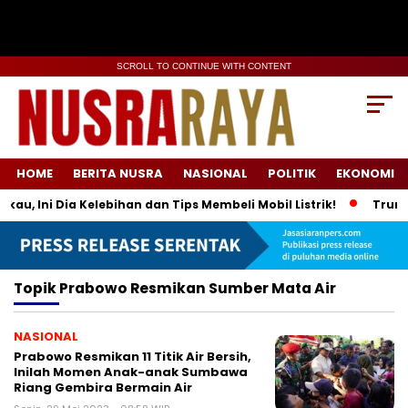
SCROLL TO CONTINUE WITH CONTENT
HOME
BERITA NUSRA
NASIONAL
POLITIK
EKONOMI
, Ini Dia Kelebihan dan Tips Membeli Mobil Listrik!
Trump U
Topik
Prabowo Resmikan Sumber Mata Air
NASIONAL
Prabowo Resmikan 11 Titik Air Bersih,
Inilah Momen Anak-anak Sumbawa
Riang Gembira Bermain Air