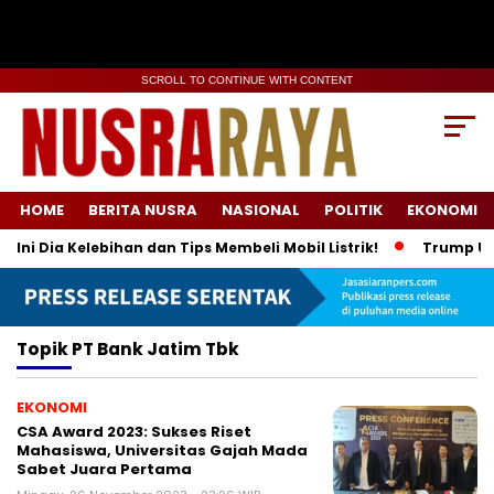
SCROLL TO CONTINUE WITH CONTENT
HOME
BERITA NUSRA
NASIONAL
POLITIK
EKONOMI
ni Dia Kelebihan dan Tips Membeli Mobil Listrik!
Trump Umum
Topik
PT Bank Jatim Tbk
EKONOMI
CSA Award 2023: Sukses Riset
Mahasiswa, Universitas Gajah Mada
Sabet Juara Pertama