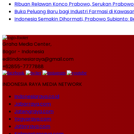
Ribuan Relawan Konco Prabowo, Serukan Prabowo S
Buka Peluang Baru bagi Industri Farmasi di Kawasa
Indonesia Semakin Dihormati, Prabowo Subianto: Be
Graha Media Center,
Bogor - Indonesia
editindonesiaraya@gmail.com
+62855-7777888
INDONESIA RAYA MEDIA NETWORK
Indonesiaraya.co.id
Jabarraya.com
Jatengraya.com
Yogyaraya.com
Jatimraya.com
Kalimantanraya.com