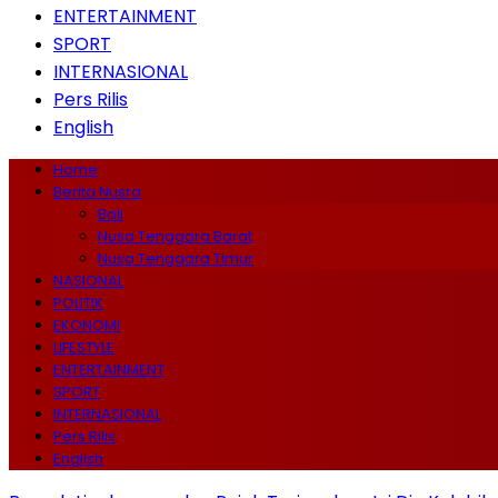
ENTERTAINMENT
SPORT
INTERNASIONAL
Pers Rilis
English
Home
Berita Nusra
Bali
Nusa Tenggara Barat
Nusa Tenggara Timur
NASIONAL
POLITIK
EKONOMI
LIFESTYLE
ENTERTAINMENT
SPORT
INTERNASIONAL
Pers Rilis
English