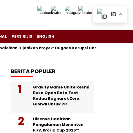
ID
NAL
PERS RILIS
ENGLISH
n Dijadikan Proyek: Dugaan Korupsi Chromebook, Tiga Eks Stafsus
BERITA POPULER
Gravity Game Unite Resmi
Buka Open Beta Test
Kedua Ragnarok Zero:
Global untuk PC
Hisense Hadirkan
Pengalaman Menonton
FIFA World Cup 2026™