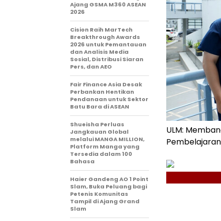
Ajang GSMA M360 ASEAN
2026
Cision Raih MarTech
Breakthrough Awards
2026 untuk Pemantauan
dan Analisis Media
Sosial, Distribusi Siaran
Pers, dan AEO
Fair Finance Asia Desak
Perbankan Hentikan
Pendanaan untuk Sektor
Batu Bara di ASEAN
Shueisha Perluas
ULM: Membang
Jangkauan Global
melalui MANGA MILLION,
Pembelajaran 
Platform Manga yang
Tersedia dalam 100
Bahasa
Haier Gandeng AO 1 Point
Slam, Buka Peluang bagi
Petenis Komunitas
Tampil di Ajang Grand
Slam