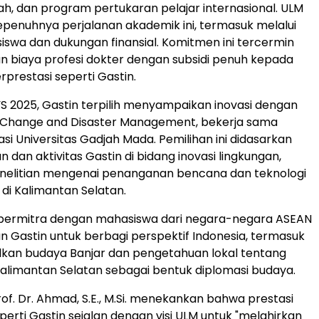
iah, dan program pertukaran pelajar internasional. ULM
enuhnya perjalanan akademik ini, termasuk melalui
swa dan dukungan finansial. Komitmen ini tercermin
n biaya profesi dokter dengan subsidi penuh kepada
prestasi seperti Gastin.
 2025, Gastin terpilih menyampaikan inovasi dengan
e Change and Disaster Management, bekerja sama
si Universitas Gadjah Mada. Pemilihan ini didasarkan
n dan aktivitas Gastin di bidang inovasi lingkungan,
elitian mengenai penanganan bencana dan teknologi
 di Kalimantan Selatan.
ermitra dengan mahasiswa dari negara-negara ASEAN
 Gastin untuk berbagi perspektif
Indonesia
, termasuk
an budaya Banjar dan pengetahuan lokal tentang
alimantan Selatan sebagai bentuk diplomasi budaya.
of. Dr. Ahmad, S.E., M.Si. menekankan bahwa prestasi
erti Gastin sejalan dengan visi ULM untuk "melahirkan