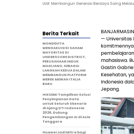
ULM: Membangun Generasi Berdaya Saing Melalui
BANJARMASIN
Berita Terkait
—
Universitas
MONDEVITA
komitmennya s
MENGAKUISISI SAHAM
pembelajaran
MAYORITAS DI
UNDERSCORE DISTRICT,
mahasiswa. Bu
PERUSAHAAN INDUK
MAGLIANO, SEBAGAI
Gastin Gabrie
LANGKAH KEDUA DALAM
Kesehatan, yan
MEMBANGUN PLATFORM
MEREK MEWAH ITALIA
Indonesia
dala
BARU
Jepang.
HIKSEMI Tampilkan Solusi
Penyimpanan Data
untuk Seluruh Skenario
di Ajang DTI Indonesia
2026, Dukung
Pengembangan AI di Asia
Tenggara
Huawei Jadi Mitra bagi