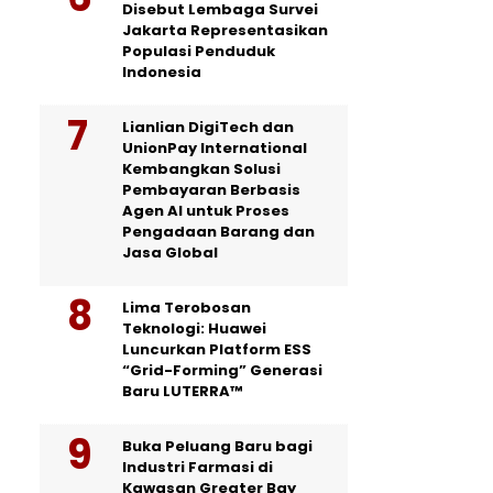
Disebut Lembaga Survei
Jakarta Representasikan
Populasi Penduduk
Indonesia
Lianlian DigiTech dan
UnionPay International
Kembangkan Solusi
Pembayaran Berbasis
Agen AI untuk Proses
Pengadaan Barang dan
Jasa Global
Lima Terobosan
Teknologi: Huawei
Luncurkan Platform ESS
“Grid-Forming” Generasi
Baru LUTERRA™
Buka Peluang Baru bagi
Industri Farmasi di
Kawasan Greater Bay