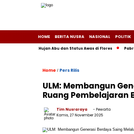
HOME
BERITA NUSRA
NASIONAL
POLITIK
otobi Picu Hujan Abu dan Status Awas di Flores
Pabrik Coca 
Home
Pers Rilis
/
ULM: Membangun Gener
Ruang Pembelajaran B
Tim Nusraraya
- Pewarta
Kamis, 27 November 2025