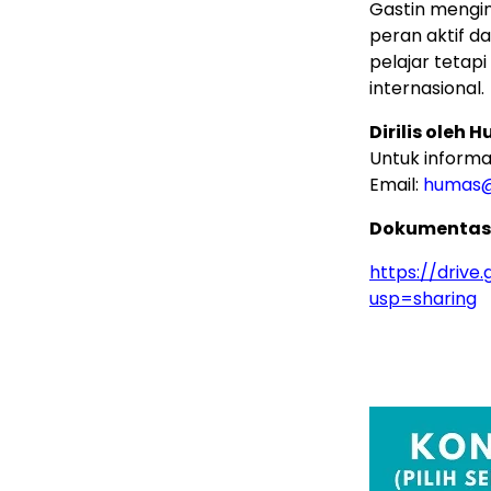
Gastin mengin
peran aktif d
pelajar tetap
internasional.
Dirilis oleh
Untuk informas
Email:
humas@
Dokumentasi
https://driv
usp=sharing