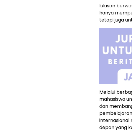
lulusan berwa
hanya memper
tetapi juga u
Melalui berb
mahasiswa unt
dan membangun
pembelajaran 
internasional
depan yang k