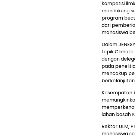
kompetisi ilm
mendukung sep
program beasi
dari pemberia
mahasiswa ber
Dalam JENESYS
topik Climat
dengan delega
pada penelitia
mencakup pen
berkelanjutan
Kesempatan b
memungkinkan
memperkenalk
lahan basah K
Rektor ULM, Pr
mahasiswa sep