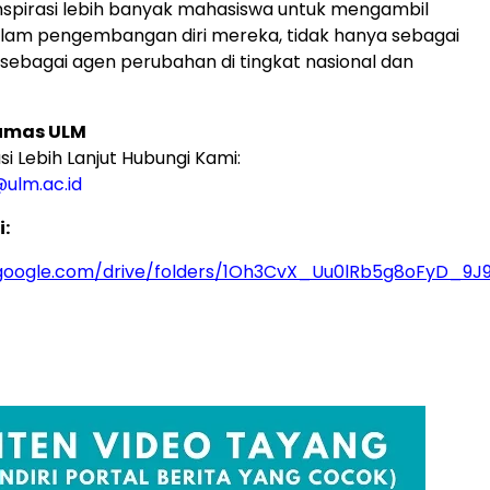
spirasi lebih banyak mahasiswa untuk mengambil
alam pengembangan diri mereka, tidak hanya sebagai
i sebagai agen perubahan di tingkat nasional dan
 Humas ULM
i Lebih Lanjut Hubungi Kami:
ulm.ac.id
:
e.google.com/drive/folders/1Oh3CvX_Uu0lRb5g8oFyD_9