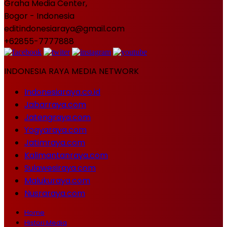
Graha Media Center,
Bogor - Indonesia
editindonesiaraya@gmail.com
+62855-7777888
INDONESIA RAYA MEDIA NETWORK
Indonesiaraya.co.id
Jabarraya.com
Jatengraya.com
Yogyaraya.com
Jatimraya.com
Kalimantanraya.com
Sulawesiraya.com
Malukuraya.com
Nusraraya.com
Home
Histori Media