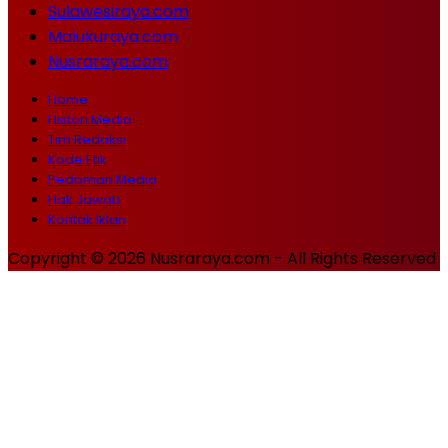
Sulawesiraya.com
Malukuraya.com
Nusraraya.com
Home
Histori Media
Tim Redaksi
Kode Etik
Pedoman Media
Hak Jawab
Kontak Iklan
Copyright © 2026 Nusraraya.com - All Rights Reserved