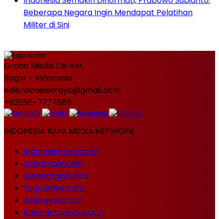
Indonesia Semakin Dihormati, Prabowo Subianto:
Beberapa Negara Ingin Mendapat Pelatihan
Militer di Sini
Graha Media Center,
Bogor - Indonesia
editindonesiaraya@gmail.com
+62855-7777888
INDONESIA RAYA MEDIA NETWORK
Indonesiaraya.co.id
Jabarraya.com
Jatengraya.com
Yogyaraya.com
Jatimraya.com
Kalimantanraya.com