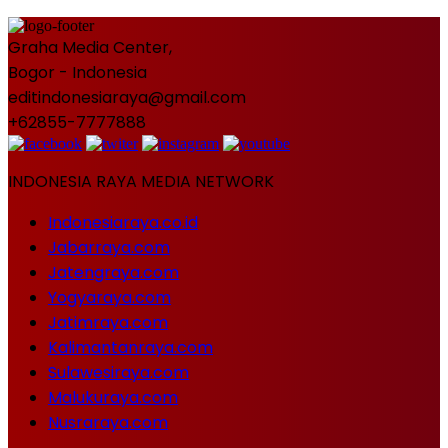
Graha Media Center,
Bogor - Indonesia
editindonesiaraya@gmail.com
+62855-7777888
INDONESIA RAYA MEDIA NETWORK
Indonesiaraya.co.id
Jabarraya.com
Jatengraya.com
Yogyaraya.com
Jatimraya.com
Kalimantanraya.com
Sulawesiraya.com
Malukuraya.com
Nusraraya.com