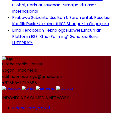
Global, Perkuat Layanan Purnajual di Pasar
Internasional
Prabowo Subianto Usulkan 5 Saran untuk Resolusi
Konflik Rusia-Ukraina di IISS Shangri-La Singapura
Lima Terobosan Teknologi: Huawei Luncurkan
Platform ESS “Grid-Forming” Generasi Baru
LUTERRA™
Graha Media Center,
Bogor - Indonesia
editindonesiaraya@gmail.com
+62855-7777888
INDONESIA RAYA MEDIA NETWORK
Indonesiaraya.co.id