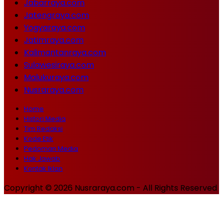
Jabarraya.com
Jatengraya.com
Yogyaraya.com
Jatimraya.com
Kalimantanraya.com
Sulawesiraya.com
Malukuraya.com
Nusraraya.com
Home
Histori Media
Tim Redaksi
Kode Etik
Pedoman Media
Hak Jawab
Kontak Iklan
Copyright © 2026 Nusraraya.com - All Rights Reserved