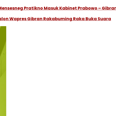
n Mensesneg Pratikno Masuk Kabinet Prabowo – Gibra
Calon Wapres Gibran Rakabuming Raka Buka Suara