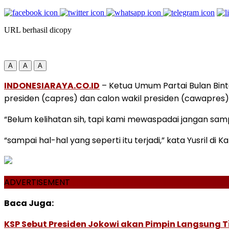
URL berhasil dicopy
A
A
A
INDONESIARAYA.CO.ID
– Ketua Umum Partai Bulan Bint
presiden (capres) dan calon wakil presiden (cawapres)
“Belum kelihatan sih, tapi kami mewaspadai jangan sampai
“sampai hal-hal yang seperti itu terjadi,” kata Yusril di
ADVERTISEMENT
Baca Juga:
KSP Sebut Presiden Jokowi akan Pimpin Langsung T