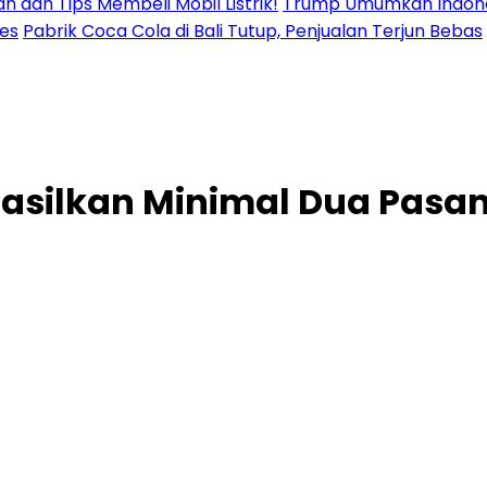
n dan Tips Membeli Mobil Listrik!
Trump Umumkan Indonesi
res
Pabrik Coca Cola di Bali Tutup, Penjualan Terjun Bebas
hasilkan Minimal Dua Pasa