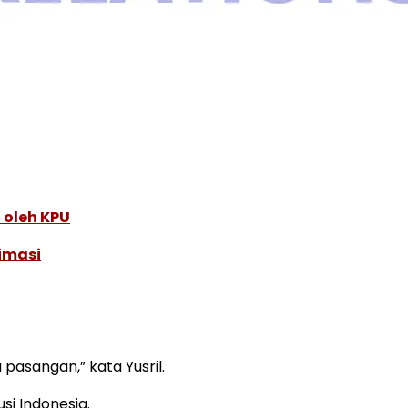
 oleh KPU
imasi
 pasangan,” kata Yusril.
si Indonesia.