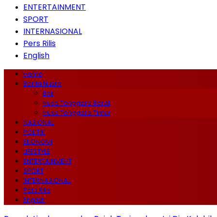
ENTERTAINMENT
SPORT
INTERNASIONAL
Pers Rilis
English
Home
Berita Nusra
Bali
Nusa Tenggara Barat
Nusa Tenggara Timur
NASIONAL
POLITIK
EKONOMI
LIFESTYLE
ENTERTAINMENT
SPORT
INTERNASIONAL
Pers Rilis
English