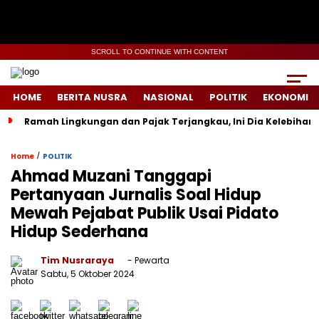
SCROLL TO CONTINUE WITH CONTENT
HOME
BERITA NUSRA
NASIONAL
POLITIK
EKONOMI
Ramah Lingkungan dan Pajak Terjangkau, Ini Dia Kelebihan d
/
Home
POLITIK
Ahmad Muzani Tanggapi
Pertanyaan Jurnalis Soal Hidup
Mewah Pejabat Publik Usai Pidato
Hidup Sederhana
Tim Nusraraya
- Pewarta
Sabtu, 5 Oktober 2024