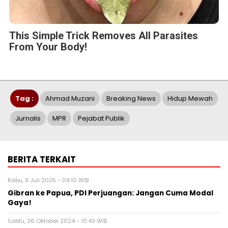
This Simple Trick Removes All Parasites
From Your Body!
Tag :
Ahmad Muzani
Breaking News
Hidup Mewah
Jurnalis
MPR
Pejabat Publik
BERITA TERKAIT
Rabu, 9 Juli 2025 - 09:10 WIB
Gibran ke Papua, PDI Perjuangan: Jangan Cuma Modal
Gaya!
Sabtu, 26 Oktober 2024 - 10:43 WIB