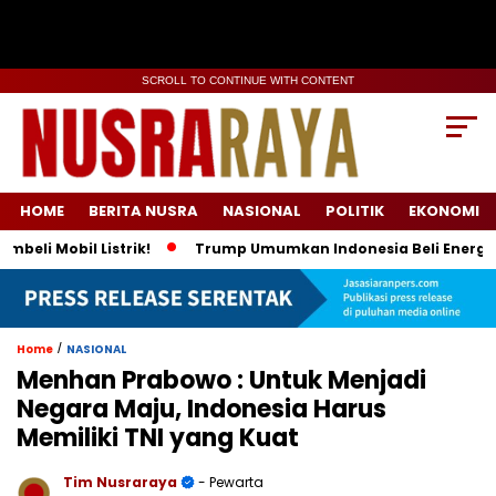
SCROLL TO CONTINUE WITH CONTENT
HOME
BERITA NUSRA
NASIONAL
POLITIK
EKONOMI
bil Listrik!
Trump Umumkan Indonesia Beli Energi & 50 Boe
/
Home
NASIONAL
Menhan Prabowo : Untuk Menjadi
Negara Maju, Indonesia Harus
Memiliki TNI yang Kuat
Tim Nusraraya
- Pewarta