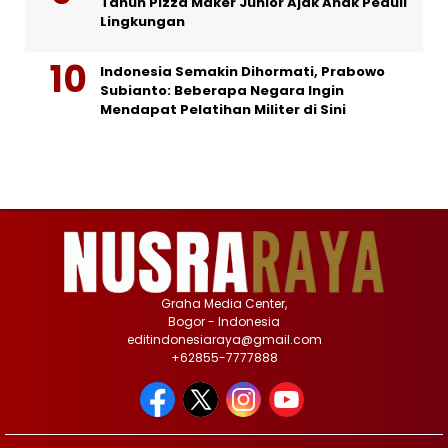
Tahun Pizza Maker Junior Ajak Anak Peduli
Lingkungan
Indonesia Semakin Dihormati, Prabowo
Subianto: Beberapa Negara Ingin
Mendapat Pelatihan Militer di Sini
Graha Media Center,
Bogor - Indonesia
editindonesiaraya@gmail.com
+62855-7777888