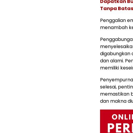
Dapatkan Buk
Tanpa Batas
Penggalian em
menambah ke
Penggabungan
menyelesaika
digabungkan 
dan alami. Pe
memiliki kese
Penyempurnaa
selesai, pent
memastikan ba
dan makna di