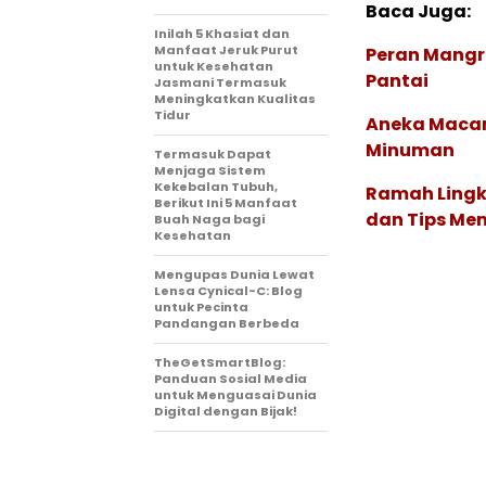
Baca Juga:
Inilah 5 Khasiat dan
Manfaat Jeruk Purut
Peran Mangr
untuk Kesehatan
Pantai
Jasmani Termasuk
Meningkatkan Kualitas
Tidur
Aneka Maca
Minuman
Termasuk Dapat
Menjaga Sistem
Kekebalan Tubuh,
Ramah Lingku
Berikut Ini 5 Manfaat
dan Tips Memb
Buah Naga bagi
Kesehatan
Mengupas Dunia Lewat
Lensa Cynical-C: Blog
untuk Pecinta
Pandangan Berbeda
TheGetSmartBlog:
Panduan Sosial Media
untuk Menguasai Dunia
Digital dengan Bijak!