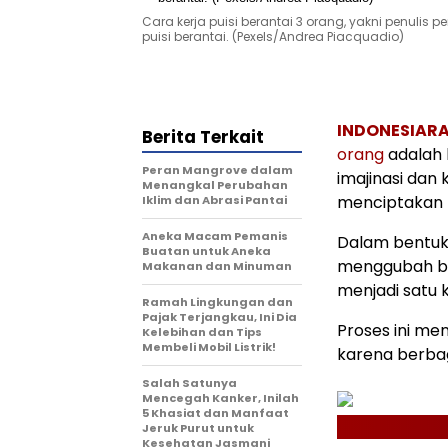
Cara kerja puisi berantai 3 orang, yakni penul
puisi berantai. (Pexels/Andrea Piacquadio)
INDONESIARA
Berita Terkait
orang
adalah 
Peran Mangrove dalam
imajinasi dan 
Menangkal Perubahan
menciptakan r
Iklim dan Abrasi Pantai
Aneka Macam Pemanis
Dalam bentuk 
Buatan untuk Aneka
menggubah ba
Makanan dan Minuman
menjadi satu 
Ramah Lingkungan dan
Pajak Terjangkau, Ini Dia
Proses ini me
Kelebihan dan Tips
Membeli Mobil Listrik!
karena berbag
Salah Satunya
Mencegah Kanker, Inilah
5 Khasiat dan Manfaat
Jeruk Purut untuk
Kesehatan Jasmani