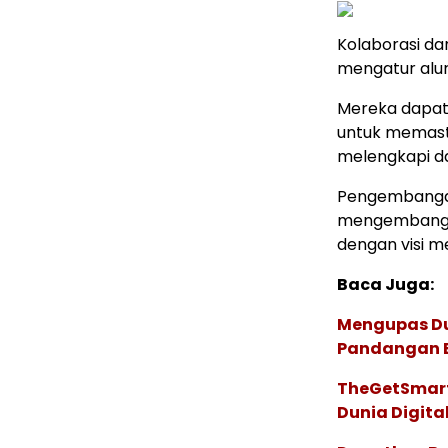
Kolaborasi dan
mengatur alur
Mereka dapat 
untuk memasti
melengkapi d
Pengembangan 
mengembangkan
dengan visi m
Baca Juga:
Mengupas Dun
Pandangan 
TheGetSmart
Dunia Digita