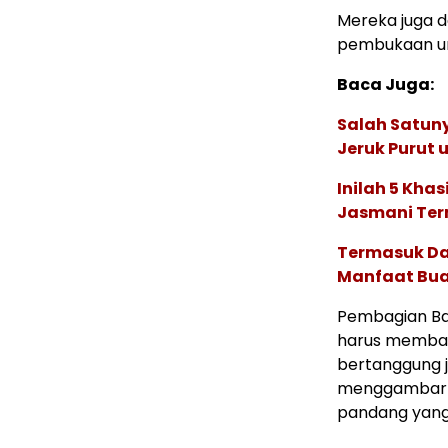
Mereka juga d
pembukaan unt
Baca Juga:
Salah Satuny
Jeruk Purut
Inilah 5 Kha
Jasmani Ter
Termasuk Dap
Manfaat Bua
Pembagian Bag
harus membagi
bertanggung 
menggambarka
pandang yang