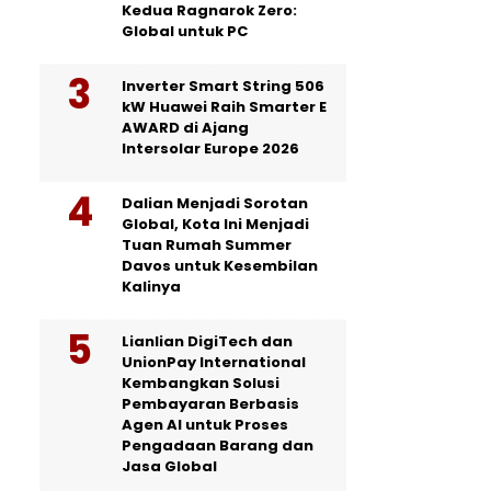
Kedua Ragnarok Zero:
Global untuk PC
Inverter Smart String 506
kW Huawei Raih Smarter E
AWARD di Ajang
Intersolar Europe 2026
Dalian Menjadi Sorotan
Global, Kota Ini Menjadi
Tuan Rumah Summer
Davos untuk Kesembilan
Kalinya
Lianlian DigiTech dan
UnionPay International
Kembangkan Solusi
Pembayaran Berbasis
Agen AI untuk Proses
Pengadaan Barang dan
Jasa Global