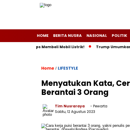
HOME
BERITA NUSRA
NASIONAL
POLITIK
han dan Tips Membeli Mobil Listrik!
Trump Umumkan Indonesi
Home
LIFESTYLE
/
Menyatukan Kata, Ceri
Berantai 3 Orang
Tim Nusraraya
- Pewarta
Sabtu, 12 Agustus 2023