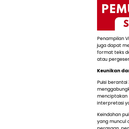
Penampilan Vis
juga dapat me
format teks d
atau pergeser
Keunikan dan
Puisi beranta
menggabungkan
menciptakan d
interpretasi 
Keindahan pui
yang muncul 
perasaan, pemi