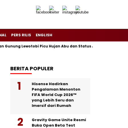
NAL
PERS RILIS
ENGLISH
ng Lewotobi Picu Hujan Abu dan Status Awas di Flores
Pabri
BERITA POPULER
Hisense Hadirkan
Pengalaman Menonton
FIFA World Cup 2026™
yang Lebih Seru dan
Imersif dari Rumah
Gravity Game Unite Resmi
Buka Open Beta Test