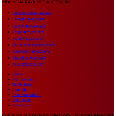
INDONESIA RAYA MEDIA NETWORK
Indonesiaraya.co.id
Jabarraya.com
Jatengraya.com
Yogyaraya.com
Jatimraya.com
Kalimantanraya.com
Sulawesiraya.com
Malukuraya.com
Nusraraya.com
Home
Histori Media
Tim Redaksi
Kode Etik
Pedoman Media
Hak Jawab
Kontak Iklan
Copyright © 2026 Nusraraya.com - All Rights Reserved