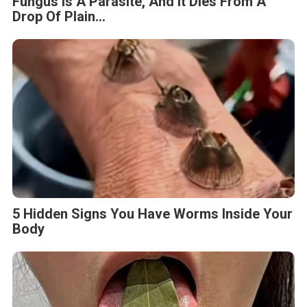
Fungus Is A Parasite, And It Dies From A
Drop Of Plain...
5 Hidden Signs You Have Worms Inside Your
Body