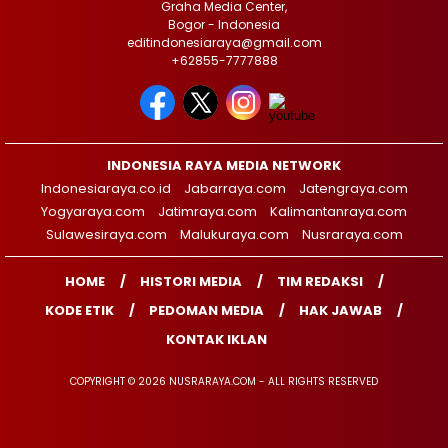
Graha Media Center,
Bogor - Indonesia
editindonesiaraya@gmail.com
+62855-7777888
INDONESIA RAYA MEDIA NETWORK
Indonesiaraya.co.id
Jabarraya.com
Jatengraya.com
Yogyaraya.com
Jatimraya.com
Kalimantanraya.com
Sulawesiraya.com
Malukuraya.com
Nusraraya.com
HOME
HISTORI MEDIA
TIM REDAKSI
KODE ETIK
PEDOMAN MEDIA
HAK JAWAB
KONTAK IKLAN
COPYRIGHT © 2026 NUSRARAYA.COM - ALL RIGHTS RESERVED