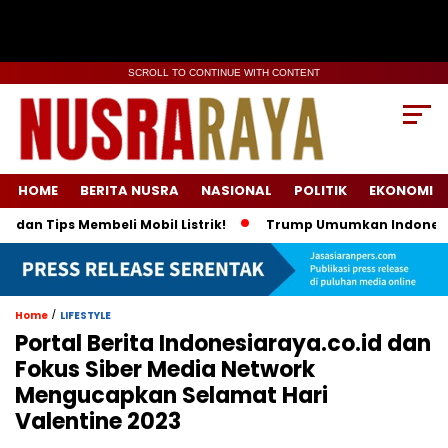
SCROLL TO CONTINUE WITH CONTENT
HOME
BERITA NUSRA
NASIONAL
POLITIK
EKONOMI
ips Membeli Mobil Listrik!
Trump Umumkan Indonesia Beli En
/
Home
LIFESTYLE
Portal Berita Indonesiaraya.co.id dan
Fokus Siber Media Network
Mengucapkan Selamat Hari
Valentine 2023