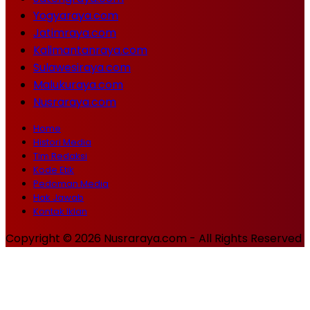
Yogyaraya.com
Jatimraya.com
Kalimantanraya.com
Sulawesiraya.com
Malukuraya.com
Nusraraya.com
Home
Histori Media
Tim Redaksi
Kode Etik
Pedoman Media
Hak Jawab
Kontak Iklan
Copyright © 2026 Nusraraya.com - All Rights Reserved