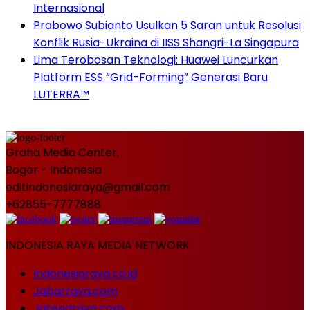
Internasional
Prabowo Subianto Usulkan 5 Saran untuk Resolusi
Konflik Rusia-Ukraina di IISS Shangri-La Singapura
Lima Terobosan Teknologi: Huawei Luncurkan
Platform ESS “Grid-Forming” Generasi Baru
LUTERRA™
Graha Media Center,
Bogor - Indonesia
editindonesiaraya@gmail.com
+62855-7777888
INDONESIA RAYA MEDIA NETWORK
Indonesiaraya.co.id
Jabarraya.com
Jatengraya.com