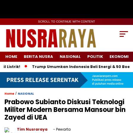
SCROLL TO CONTINUE WITH CONTENT
HOME
BERITA NUSRA
NASIONAL
POLITIK
EKONOMI
rik!
Trump Umumkan Indonesia Beli Energi & 50 Boeing, Tari
/
Home
NASIONAL
Prabowo Subianto Diskusi Teknologi
Militer Modern Bersama Mansour bin
Zayed di UEA
Tim Nusraraya
- Pewarta