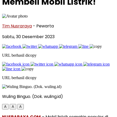
Membeli Mobil Listrik!
Tim Nusraraya
- Pewarta
Sabtu, 30 Desember 2023
URL berhasil dicopy
URL berhasil dicopy
Wuling Binguo. (Dok. wuling.id)
A
A
A
NUSRARAYA.COM
– Mobil listrik semakin populer di