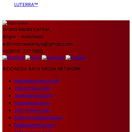
LUTERRA™
Graha Media Center,
Bogor - Indonesia
editindonesiaraya@gmail.com
+62855-7777888
INDONESIA RAYA MEDIA NETWORK
Indonesiaraya.co.id
Jabarraya.com
Jatengraya.com
Yogyaraya.com
Jatimraya.com
Kalimantanraya.com
Sulawesiraya.com