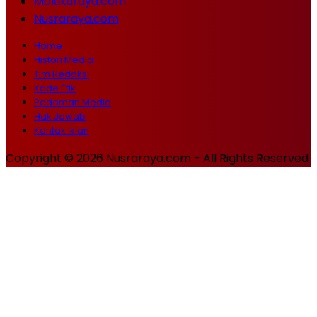
Malukuraya.com
Nusraraya.com
Home
Histori Media
Tim Redaksi
Kode Etik
Pedoman Media
Hak Jawab
Kontak Iklan
Copyright © 2026 Nusraraya.com - All Rights Reserved